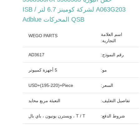
A063G203 لشركة كومينز 6.7 لتر ISB /
QSB المحركات Adblue
اسم العلامة
WEGO PARTS
التجارية:
رقم النموذج:
AD3617
مو:
5 أجهزة كمبيوتر
السعر:
USD+(195-220)+Piece
تفاصيل التغليف:
التعبئة مربع محايد
شروط الدفع:
T / T ، ويسترن يونيون ، باي بال