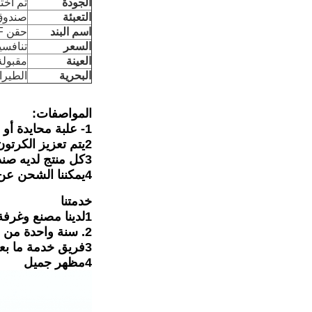
الجودة
تم اختبا
التعبئة
صندوق 
اسم البند
حقن DEF
السعر
تنافسي
العينة
مقبولة
البحرية
الطيرا
المواصفات:
1- علبة محايدة أو العلامة التجارية الخاصة بالعملاء
2يتم تعزيز الكرتون الخارجي بشرائط يمكن أن تضمن سلامة المنتجات أثناء النقل.
3كل منتج لديه صندوق داخلي
4يمكننا الشحن عن طريق الجو، عن طريق البحر و عن طريق السريع و يمكننا الشحن عن طريق EMS و DHL و TNT و UPS
خدمتنا
1لدينا مصنع وغرفة عرض مرحبا بزيارتنا
2. سنة واحدة من الضمان.
3فريق خدمة ما بعد البيع لدينا على الخط 24 ساعة
4مظهر جميل