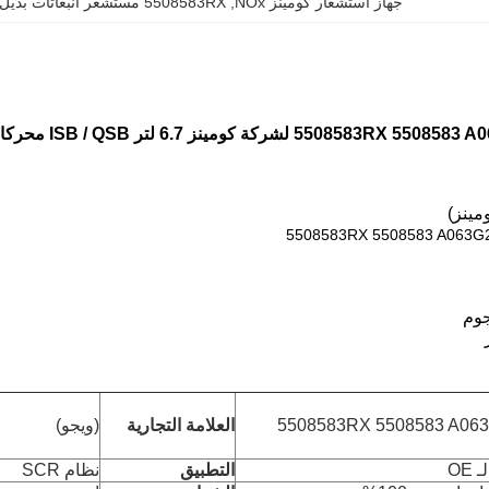
جهاز استشعار كومينز NOx
, 
5508583RX مستشعر انبعاثات بديل
مينز)
5508583RX 5508583 A063G
5508583RX 5508583 A06
العلامة التجارية
(ويجو)
OE
التطبيق
نظام SCR