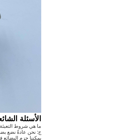
الأسئلة الشائع
ما هي شروط التعبئة
ج: نحن عادةً نضع بضا
يمكننا حزم البضائع 