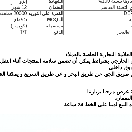
رها بنسبة 100%
الشهادة
إيزو
التعبئة القياسي
الضمان
12 شهراً
القدرة على التوريد
20000 قطعة/شهر
ة
الـ MOQ
5 قطع
مستعملة
(كومينز)
ن/البحر
الدفع
T/T