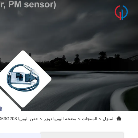
المنزل
>
المنتجات
>
مضخة اليوريا دوزر
>
حقن اليوريا 5508583RX 5508583 A063G203 لشركة كومينز 6.7 لتر ISB / QSB المحركات Adblue