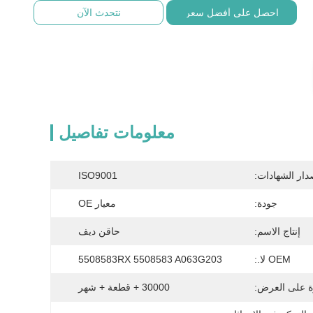
احصل على أفضل سعر
نتحدث الآن
معلومات تفاصيل
دار الشهادات:
ISO9001
جودة:
معيار OE
إنتاج الاسم:
حاقن ديف
OEM لا.:
5508583RX 5508583 A063G203
ة على العرض:
30000 + قطعة + شهر