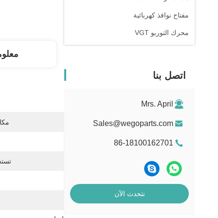
مفتاح نوافذ كهربائية
محرك التوربو VGT
معلوم
اتصل بنا
Mrs. April
مكان
Sales@wegoparts.com
86-18100162701
تستخ
نتحدث الآن