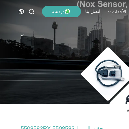
اتصل بنا
دردشة
الأحداث
حقن اليوريا 5508583RX 5508583