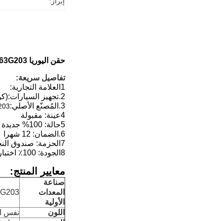
إبراز:
حقن اليوريا 5508583RX 5508583 A063G203 لشركة كومينز 6.7 لتر ISB / QSB محركات Adblue
تفاصيل سريعة:
1العلامة التجارية:
2.
تجهيز السيارات:
(كو
3.
المُصنّع الأصلي:
203
4عينة: مقبولة
5حالة: 100% جديدة
6.
الضمان: 12 شهرا
7الحزمة: صندوق النجوم
8الجودة: 100٪ اختبار
معايير المنتج:
صناعة
المعدات
3G203
الأولية
اللون
نفس الـ 