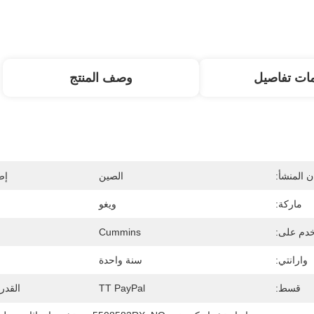
ات تفاصيل
وصف المنتج
 المنشأ:
الصين
إص
ماركة:
ويغو
دم على:
Cummins
وارانتي:
سنة واحدة
قسط:
TT PayPal
القدر