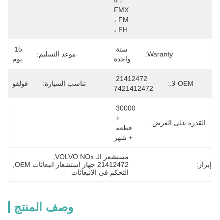
II ، 
FMX 
، FM 
، FH
سنة 
15 
Waranty:
موعد التسليم:
واحدة
يوم
21412472 
OEM لا.:
تناسب السيارة:
فولفو
7421412472
30000 
+ 
القدرة على العرض:
قطعة 
+ شهر
مستشعر الـ VOLVO NOx
, 
إبراز:
21412472 جهاز استشعار انبعاثات OEM
, 
التحكم في الانبعاثات
وصف المنتج