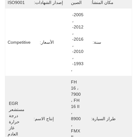
مكان المنشأ:
الصين
إصدار الشهادات:
ISO9001
2005- 
، 
2012- 
، 
2016- 
سنة:
الأسعار:
Competitive
، 
2010- 
، 
1993- 
،
FH 
16 ، 
7900 
، FH 
EGR 
16 II 
مستشعر 
، 
درجة 
طراز السيارة:
8900 
إنتاج الاسم:
حرارة 
، 
غاز 
FMX 
العادم