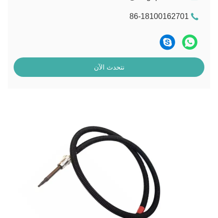
86-18100162701
نتحدث الآن