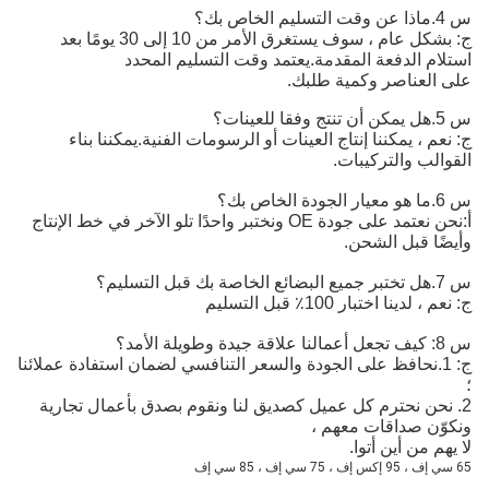
س 4.ماذا عن وقت التسليم الخاص بك؟
ج: بشكل عام ، سوف يستغرق الأمر من 10 إلى 30 يومًا بعد
استلام الدفعة المقدمة.يعتمد وقت التسليم المحدد
على العناصر وكمية طلبك.
س 5.هل يمكن أن تنتج وفقا للعينات؟
ج: نعم ، يمكننا إنتاج العينات أو الرسومات الفنية.يمكننا بناء
القوالب والتركيبات.
س 6.ما هو معيار الجودة الخاص بك؟
أ:
نحن نعتمد على جودة OE ونختبر واحدًا تلو الآخر في خط الإنتاج 
وأيضًا قبل الشحن.
س 7.هل تختبر جميع البضائع الخاصة بك قبل التسليم؟
ج: نعم ، لدينا اختبار 100٪ قبل التسليم
س 8: كيف تجعل أعمالنا علاقة جيدة وطويلة الأمد؟
ج: 1.نحافظ على الجودة والسعر التنافسي لضمان استفادة عملائنا
؛
2. نحن نحترم كل عميل كصديق لنا ونقوم بصدق بأعمال تجارية
ونكوّن صداقات معهم ،
لا يهم من أين أتوا.
65 سي إف ، 95 إكس إف ، 75 سي إف ، 85 سي إف