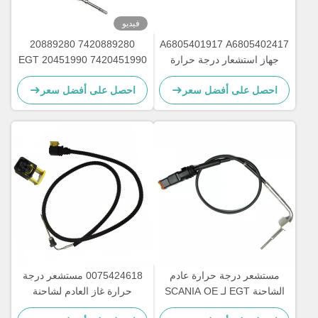
فيديو
7420889280 20889280
A6805401917 A6805402417
جهاز استشعار درجة حرارة
7420451990 20451990 EGT
العادم لسفينة الشحن ديترويت
جهاز استشعار لدرجة حرارة
احصل على أفضل سعر
احصل على أفضل سعر
غازات العادم للشاحنة DEUTZ
مستشعر درجة حرارة عادم
0075424618 مستشعر درجة
الشاحنة EGT لـ SCANIA OE
حرارة غاز العادم لشاحنة
2265872 2253825 1882567
مرسيدس بنز A0075424618