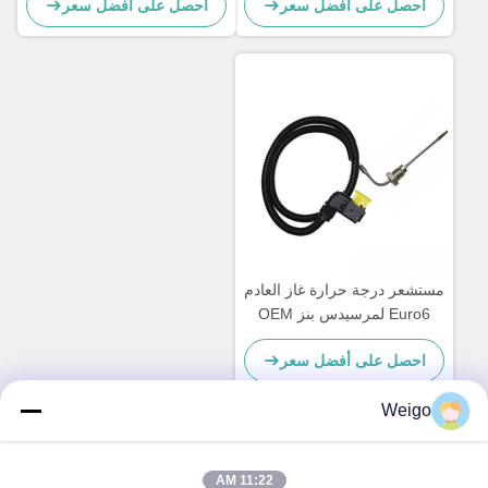
احصل على أفضل سعر
احصل على أفضل سعر
مستشعر درجة حرارة غاز العادم
Euro6 لمرسيدس بنز OEM
75424918 0105423518
احصل على أفضل سعر
A0075424918
Weigo
اتصل سريعًا
11:22 AM