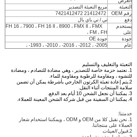
العرض
التعبئة
مربع التعبئة التصدير
رقم OEM
21412472 7421412472
دفع
تي / تي باي بال
يستخدم
FH 16 ، 7900 ، FH 16 II ، 8900 ، FMX II ، FMX
على
، FM ، FH
جودة
جودة OE
عام
2005- ، 2012- ، 2016- ، 2010- ، 1993- ،
التعبئة والتغليف والتسليم
1. نعتمد حزمة خاصة للتصدير ، وهي مضادة للتصادم ، ومضادة
للتشوه ، ومقاومة للرطوبة ومقاومة للماء.
2.
يتم إعادة تعبئة الكرتون الخارجي بأشرطة يمكن أن تضمن
سلامة المنتجات أثناء النقل.
3. يمكننا أن نجعل الشحن 10 أيام بعد الدفع.
4. يمكننا ان السفينة من قبل شركة الشحن المعينة للعملاء.
خدمتنا:
1. نحن نقبل كلا من OEM و ODM ، ويمكننا استخدام شعار 
العملاء على منتجاتنا.
2.
قبول العينات
3. ضمان لمدة سنة واحدة.