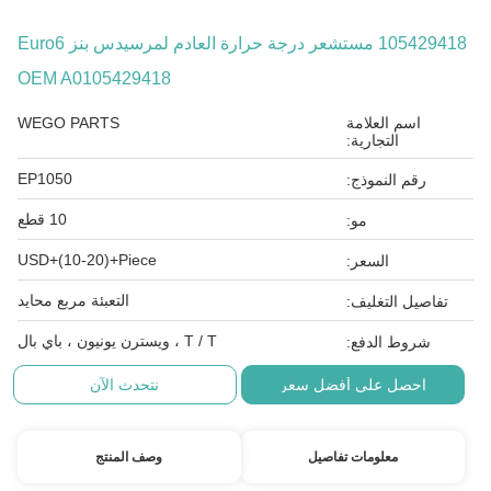
105429418 مستشعر درجة حرارة العادم لمرسيدس بنز Euro6
OEM A0105429418
اسم العلامة
WEGO PARTS
التجارية:
EP1050
رقم النموذج:
10 قطع
مو:
USD+(10-20)+Piece
السعر:
التعبئة مربع محايد
تفاصيل التغليف:
T / T ، ويسترن يونيون ، باي بال
شروط الدفع:
احصل على أفضل سعر
نتحدث الآن
معلومات تفاصيل
وصف المنتج