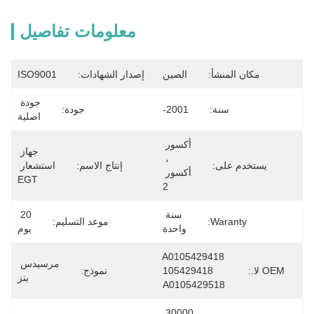
معلومات تفاصيل
مكان المنشأ:
الصين
إصدار الشهادات:
ISO9001
جودة 
سنة:
2001-
جودة:
اصلية
أكسور 
جهاز 
، 
يستخدم على:
إنتاج الاسم:
استشعار 
أكسور 
EGT
2
سنة 
20 
Waranty:
موعد التسليم:
واحدة
يوم
A0105429418 
مرسيدس 
OEM لا.:
105429418 
نموذج:
بنز
A0105429518
30000 