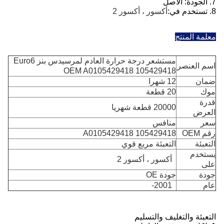
7. الجودة: الأصل
8. تستخدم في:
أكسور ، أكسور 2
معلمة المنتج
مستشعر درجة حرارة العادم لمرسيدس بنز Euro6
اسم العنصر
OEM A0105429418 105429418
ضمان
12 شهرا
موك
20 قطعة
قدرة
20000 قطعة شهريا
العرض
سعر
منافس
رقم OEM
A0105429418 105429418
التعبئة
التعبئة مربع قوي
يستخدم
أكسور ، أكسور 2
على
جودة
جودة OE
عام
2001-
التعبئة والتغليف والتسليم