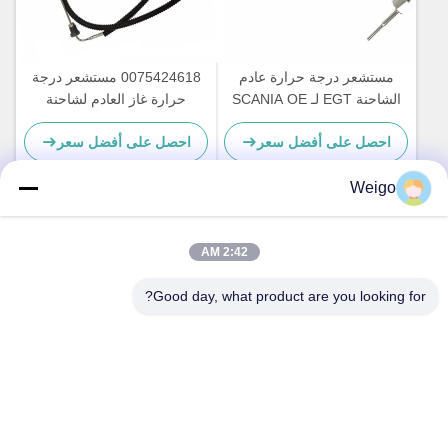
مستشعر درجة حرارة عادم
0075424618 مستشعر درجة
الشاحنة EGT لـ SCANIA OE
حرارة غاز العادم لشاحنة
2265872 2253825 1882567
مرسيدس بنز A0075424618
احصل على أفضل سعر
احصل على أفضل سعر
Weigo
اتصل سريعًا
2:42 AM
Good day, what product are you looking for?
عنوان
منطقة Xi'ao الصناعية ، مدينة Ruian ، Zhejiang Pro ، الصين
325200
هاتف
86-18100162701