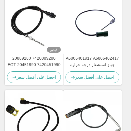
فيديو
7420889280 20889280
A6805401917 A6805402417
جهاز استشعار درجة حرارة
7420451990 20451990 EGT
العادم لسفينة الشحن ديترويت
جهاز استشعار لدرجة حرارة
احصل على أفضل سعر
احصل على أفضل سعر
غازات العادم للشاحنة DEUTZ