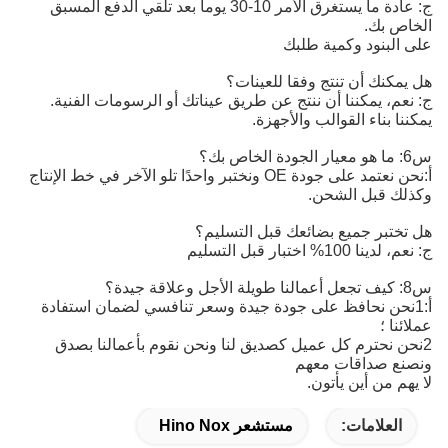
ج: عادة ما يستغرق الأمر 10-30 يوما بعد تلقي الدفع المسبق
الخاص بك.
على البنود وكمية طلبك
هل يمكنك أن تنتج وفقا للعينات؟
ج: نعم، يمكننا أن ننتج عن طريق عيناتك أو الرسومات الفنية.
يمكننا بناء القوالب والأجهزة.
س6: ما هو معيار الجودة الخاص بك؟
أ:
نحن نعتمد على جودة OE ونختبر واحدًا تلو الآخر في خط الإنتاج 
وكذلك قبل الشحن.
هل تختبر جميع بضائعك قبل التسليم؟
ج: نعم، لدينا 100% اختبار قبل التسليم
س8: كيف تجعل أعمالنا طويلة الأجل وعلاقة جيدة؟
أ:1نحن نحافظ على جودة جيدة وسعر تنافسي لضمان استفادة
عملائنا ؛
2نحن نحترم كل عميل كصديق لنا ونحن نقوم بأعمالنا بصدق
ونصنع صداقات معهم
لا يهم من أين يأتون.
العلامات:
مستشعر Hino Nox