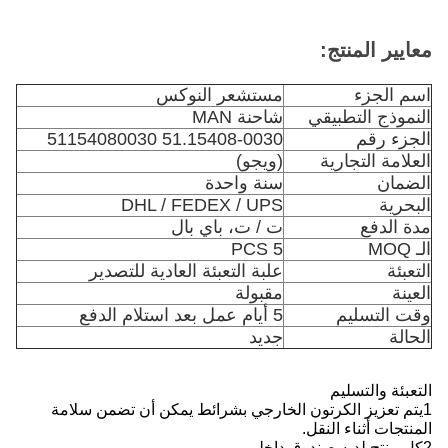
معايير المنتج:
اسم الجزء
مستشعر النوكس
النموذج التطبيقي
شاحنة MAN
الجزء رقم
51.15408-0030 51154080030
العلامة التجارية
(ويجو)
الضمان
سنة واحدة
البحرية
DHL / FEDEX / UPS
مدة الدفع
ت / ت، باي بال
الـ MOQ
5 PCS
التعبئة
علبة التعبئة العادية للتصدير
العينة
مقبولة
وقت التسليم
5 أيام عمل بعد استلام الدفع
الحالة
جديد
التعبئة والتسليم
1يتم تعزيز الكرتون الخارجي بشرائط يمكن أن تضمن سلامة
المنتجات أثناء النقل.
2كل منتج لديه صندوق داخلي