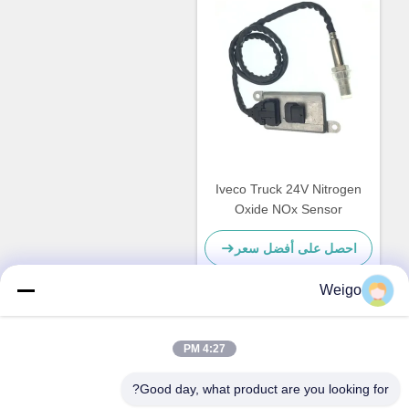
Iveco Truck 24V Nitrogen
Oxide NOx Sensor
5WK96615F 5801754015
احصل على أفضل سعر
Weigo
اتصل سريعًا
4:27 PM
Good day, what product are you looking for?
عنوان