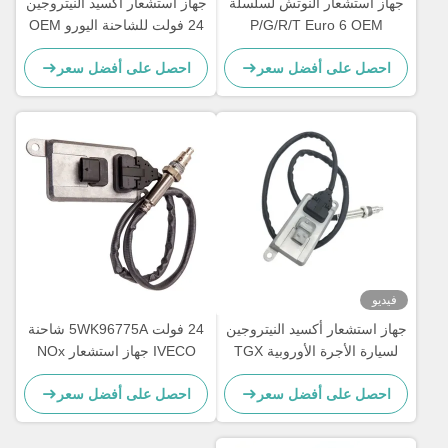
جهاز استشعار النوتش لسلسلة
جهاز استشعار أكسيد النيتروجين
P/G/R/T Euro 6 OEM
24 فولت للشاحنة اليورو OEM
2294290 5WK97400
5WK97401 2294291
احصل على أفضل سعر
احصل على أفضل سعر
2064769
فيديو
جهاز استشعار أكسيد النيتروجين
24 فولت 5WK96775A شاحنة
لسيارة الأجرة الأوروبية TGX
IVECO جهاز استشعار NOx
DAILY III
OEM 51154080019
احصل على أفضل سعر
احصل على أفضل سعر
5WK96790B