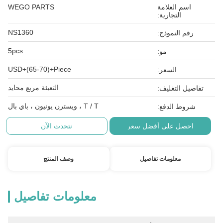
اسم العلامة
WEGO PARTS
التجارية:
NS1360
رقم النموذج:
5pcs
مو:
USD+(65-70)+Piece
السعر:
التعبئة مربع محايد
تفاصيل التغليف:
T / T ، ويسترن يونيون ، باي بال
شروط الدفع:
احصل على أفضل سعر
نتحدث الآن
معلومات تفاصيل
وصف المنتج
معلومات تفاصيل