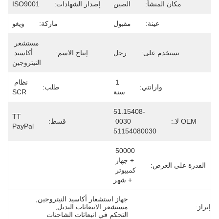
مكان المنشأ:
الصين
إصدار الشهادات:
ISO9001
عينة:
مقبول
ماركة:
ويغو
مستشعر 
تستخدم على:
رجل
إنتاج الاسم:
أكاسيد 
النيتروجين
1 
نظام 
وارانتي:
طلب:
سنة
SCR
51.15408-
TT 
OEM لا.:
0030 
قسط:
PayPal
51154080030
50000 
+ جهاز 
القدرة على العرض:
كمبيوتر 
+ شهر
جهاز استشعار أكاسيد النيتروجين
, 
إبراز:
مستشعر الانبعاثات البديل
, 
التحكم في انبعاثات الشاحنات