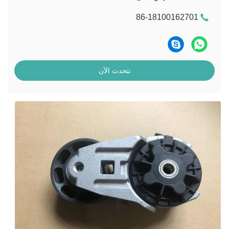
86-18100162701
نتحدث الآن