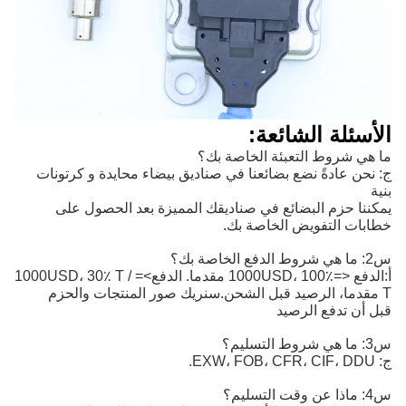
الأسئلة الشائعة:
ما هي شروط التعبئة الخاصة بك؟
ج: نحن عادةً نضع بضائعنا في صناديق بيضاء محايدة و كرتونات
بنية
يمكننا حزم البضائع في صناديقك المميزة بعد الحصول على
خطابات التفويض الخاصة بك.
س2: ما هي شروط الدفع الخاصة بك؟
أ:
الدفع <=1000USD، 100٪ مقدما. الدفع>=1000USD، 30٪ T / 
T مقدما، الرصيد قبل الشحن.
سنريك صور المنتجات والحزم
قبل أن تدفع الرصيد
س3: ما هي شروط التسليم؟
ج: EXW، FOB، CFR، CIF، DDU.
س4: ماذا عن وقت التسليم؟