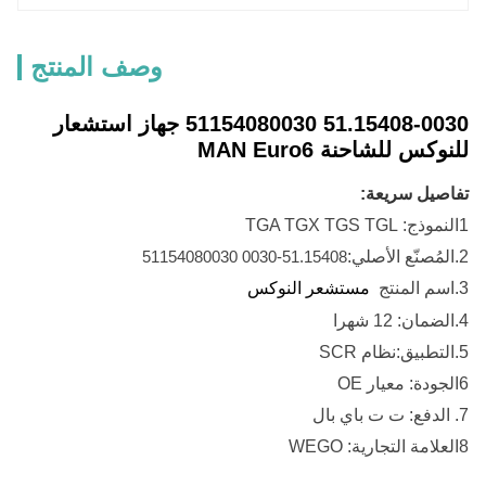
وصف المنتج
51.15408-0030 51154080030 جهاز استشعار
للنوكس للشاحنة MAN Euro6
تفاصيل سريعة:
1النموذج: TGA TGX TGS TGL
2.
المُصنّع الأصلي:
51.15408-0030 51154080030
3.
اسم المنتج
مستشعر النوكس
4.
الضمان: 12 شهرا
5.
التطبيق:
نظام SCR
6الجودة: معيار OE
7. الدفع: ت ت باي بال
8العلامة التجارية: WEGO