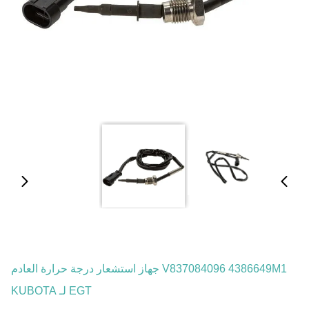
V837084096 4386649M1 جهاز استشعار درجة حرارة العادم
EGT لـ KUBOTA