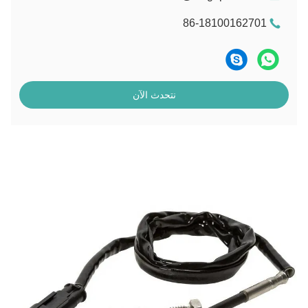
86-18100162701
نتحدث الآن