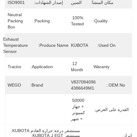
مكان المنشأ:
الصين
إصدار الشهادات:
ISO9001
Neutral 
100% 
Packing 
Packing:
Quality:
Tested
Box
Exhaust 
Temperature 
Produce Name:
KUBOTA
Used On:
Sensor
12 
Tractor
Application:
Waranty:
Month
V837084096 
WEGO
Brand:
OEM No.:
4386649M1
50000 
+ جهاز 
القدرة على العرض:
كمبيوتر 
+ شهر
مستشعر درجة حرارة العادم KUBOTA
, 
إبراز:
مستشعر EGT لـ KUBOTA
, 