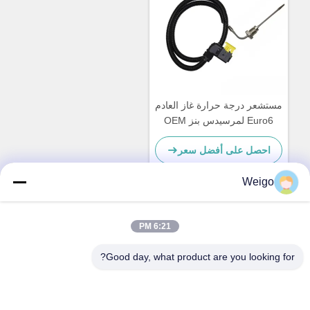
مستشعر درجة حرارة غاز العادم
Euro6 لمرسيدس بنز OEM
75424918 0105423518
احصل على أفضل سعر
A0075424918
Weigo
اتصل سريعًا
6:21 PM
Good day, what product are you looking for?
عنوان
منطقة Xi'ao الصناعية ، مدينة Ruian ، Zhejiang Pro ، الصين
325200