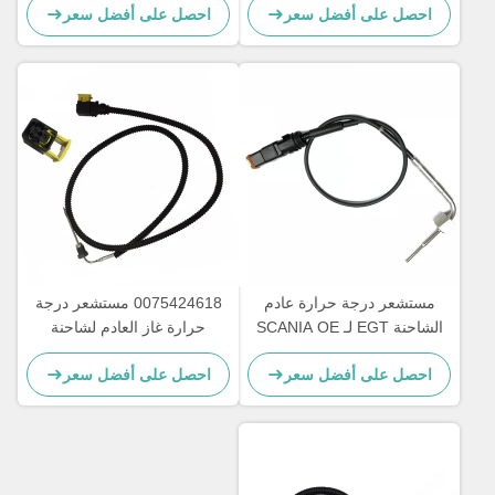
احصل على أفضل سعر
احصل على أفضل سعر
غازات العادم للشاحنة DEUTZ
مستشعر درجة حرارة عادم
0075424618 مستشعر درجة
الشاحنة EGT لـ SCANIA OE
حرارة غاز العادم لشاحنة
2265872 2253825 1882567
مرسيدس بنز A0075424618
احصل على أفضل سعر
احصل على أفضل سعر