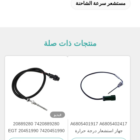
مستشعر سرعة الشاحنة
منتجات ذات صلة
فيديو
7420889280 20889280
A6805401917 A6805402417
جهاز استشعار درجة حرارة
7420451990 20451990 EGT
العادم لسفينة الشحن ديترويت
جهاز استشعار لدرجة حرارة