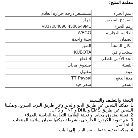
معلمة المنتج:
اسم الجزء
مستشعر درجة حرارة العادم
النموذج المطبق
جرار
رقم الجزء
V837084096 4386649M1
العلامة التجارية
WEGO
الضمان
سنة واحدة
مكان المنشأ
الصين
يستخدم في
KUBOTA
الحد الأدنى للطلب
4 قطع
التعبئة
صندوق محايد
عينة
مقبول
مدة الدفع
TT Paypal
السعر
سعر جيد
التعبئة والتغليف والتسليم
1. يمكننا الشحن عن طريق الجو والبحر وعن طريق البريد السريع. ويمكننا
الشحن عن طريق EMS و DHL و TNT و UPS.
2. تعبئة صندوق محايد أو تعبئة العلامة التجارية الخاصة بالعملاء
3. يتم تقوية الكرتون الخارجي بأشرطة يمكنها ضمان سلامة المنتجات
أثناء النقل.
4. يمكننا تقديم خدمات من الباب إلى الباب.