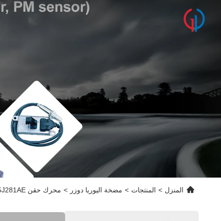
المنزل
>
المنتجات
>
مضخة اليوريا دوزر
>
محرك حقن AdBlue WEGO 2040944 GK215J281AE لسيارة فورد ترانزيت 2016-2019