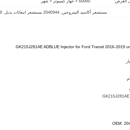
ى العرض:
50000 + جهاز كمبيوتر + شهر
مستشعر أكاسيد النيتروجين
, 
2040944 مستشعر انبعاثات بديل
, 
ال
م
OEM: 20