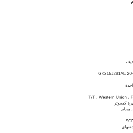
م
ديف
204094
حدة
T/T ، Western Union ، 
محايد
شنغهاي