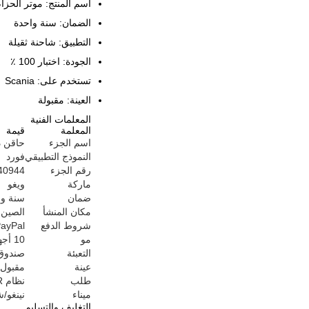
اسم المنتج: موتر الحزا
الضمان: سنة واحدة
التطبيق: شاحنة ثقيلة
الجودة: اختبار 100 ٪
تستخدم على: Scania
العينة: مقبولة
المعلمات الفنية
المعلمة
قيمة
اسم الجزء
حاقن 
النموذج التطبيقي
فورد
رقم الجزء
4 GK215J281AE
ماركة
ويغو
ضمان
سنة وا
مكان المنشأ
الصين
شروط الدفع
PayPal
مو
10 أجهزة كمبيوتر
التعبئة
صندوق 
عينة
مقبول
طلب
نظام SCR
ميناء
نينغو/
التغليف والتسليم