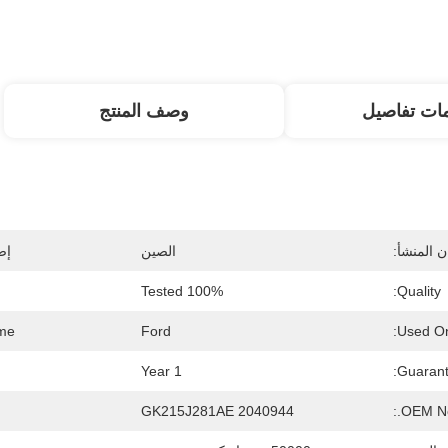
ات تفاصيل
وصف المنتج
 المنشأ:
الصين
إص
100% Tested
Quality:
me:
Ford
Used On
1 Year
Guarant
2040944 GK215J281AE
OEM No