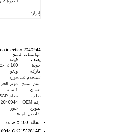
القدرة عل
إبراز:
2040944 GK215J281AE ADBLUE Injector for Ford Transit 2016-2019 urea injection
مواصفات المنتج
يصف
قيمة
جودة
100 ٪ اختبار
ماركة
ويغو
تستخدم على
فورد
اسم المنتج
موتر الحزا
ضمان
1 سنة
طلب
نظام SCR
رقم OEM
2040944 GK215J281AE
نموذج
عبور
تفاصيل المنتج
الحالة: 100 ٪ جديدة
40944 GK215J281AE