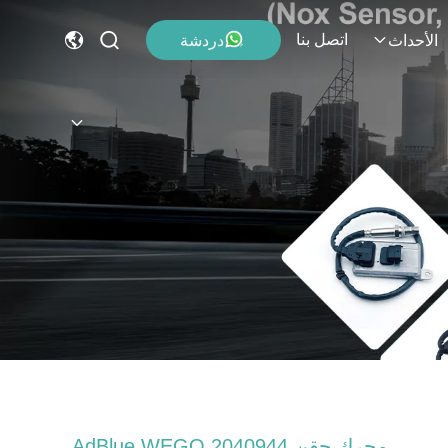
اتصل بنا
دردشة
الأحداث
محرك حقن AdBlue WEGO 2040944