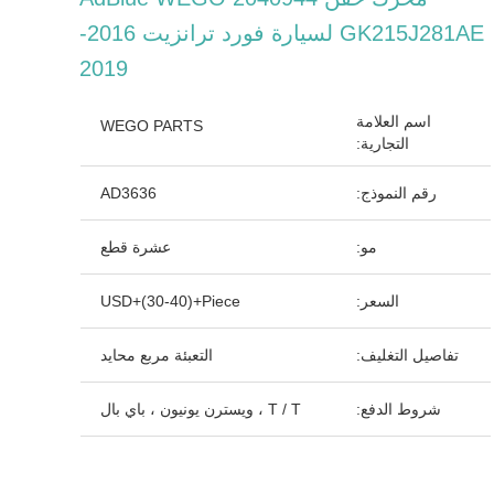
GK215J281AE لسيارة فورد ترانزيت 2016-
2019
اسم العلامة
WEGO PARTS
التجارية:
رقم النموذج:
AD3636
مو:
عشرة قطع
السعر:
USD+(30-40)+Piece
تفاصيل التغليف:
التعبئة مربع محايد
شروط الدفع:
T / T ، ويسترن يونيون ، باي بال