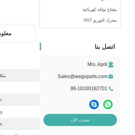
مفتاح نوافذ كهربائية
محرك التوربو VGT
معلوم
اتصل بنا
Mrs. April
مكان
Sales@wegoparts.com
86-18100162701
:
y:
نتحدث الآن
.: